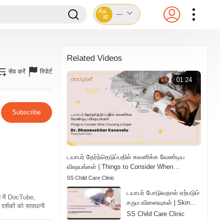
Aa
---
आ
Related Videos
सेव करें
रिपोर्ट
01:24
Subscribe
டயாபர் தேர்ந்தெடுப்பதில் கவனிக்க வேண்டிய
விஷயங்கள் | Things to Consider When
Choosing a Diaper | Tamil
SS Child Care Clinic
டயாபர் போடுவதால் ஏற்படும்
ति में DocTube,
சரும விளைவுகள் | Skin
दर्शकों को सावधानी
Effects of Wearing
SS Child Care Clinic