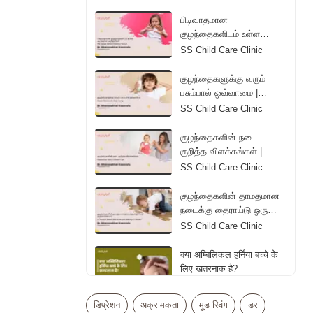
Diapers | Tamil
பிடிவாதமான
குழந்தைகளிடம் உள்ள
ஆபத்தான அறிகுறிகள் |
SS Child Care Clinic
The Danger Behind
Children's Tantrum | Tamil
குழந்தைகளுக்கு வரும்
பசும்பால் ஒவ்வாமை |
Reason Behind Colic
SS Child Care Clinic
Baby Crying | Tamil
குழந்தைகளின் நடை
குறித்த விளக்கங்கள் |
Explanations About
SS Child Care Clinic
Children's Gait | Tamil
குழந்தைகளின் தாமதமான
நடைக்கு தைராய்டு ஒரு
காரணமா? | Is Thyroid a
SS Child Care Clinic
Reason Behind the Late
Walking of Children? |
क्या अम्बिलिकल हर्निया बच्चे के
Tamil
लिए खतरनाक है?
Dr. Vipul Bhageria
डिप्रेशन
अक्रामकता
मूड स्विंग
डर