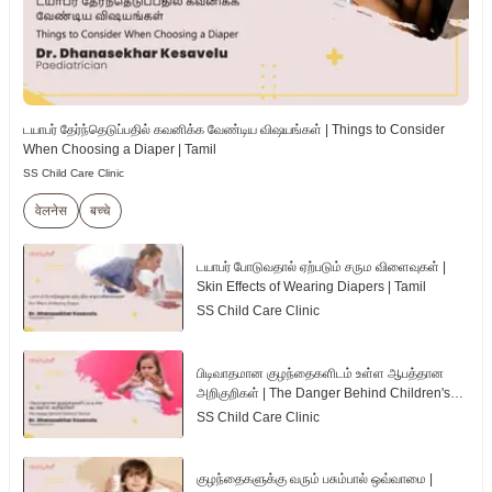
டயாபர் தேர்ந்தெடுப்பதில் கவனிக்க வேண்டிய விஷயங்கள் | Things to Consider
When Choosing a Diaper | Tamil
SS Child Care Clinic
वेलनेस
बच्चे
டயாபர் போடுவதால் ஏற்படும் சரும விளைவுகள் |
Skin Effects of Wearing Diapers | Tamil
SS Child Care Clinic
பிடிவாதமான குழந்தைகளிடம் உள்ள ஆபத்தான
அறிகுறிகள் | The Danger Behind Children's
Tantrum | Tamil
SS Child Care Clinic
குழந்தைகளுக்கு வரும் பசும்பால் ஒவ்வாமை |