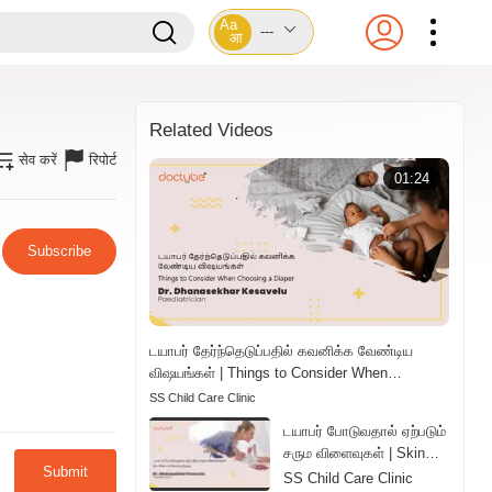
Aa
---
आ
Related Videos
सेव करें
रिपोर्ट
01:24
Subscribe
டயாபர் தேர்ந்தெடுப்பதில் கவனிக்க வேண்டிய
விஷயங்கள் | Things to Consider When
Choosing a Diaper | Tamil
SS Child Care Clinic
டயாபர் போடுவதால் ஏற்படும்
சரும விளைவுகள் | Skin
Submit
Effects of Wearing
SS Child Care Clinic