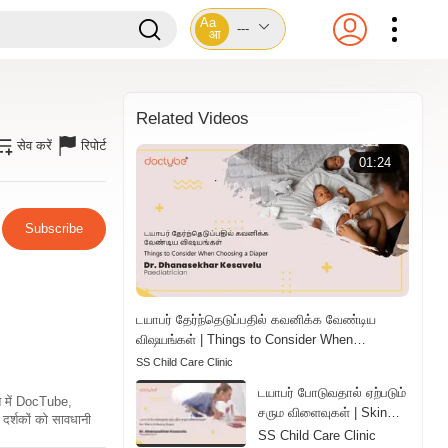
Aa
---
आ
Related Videos
सेव करें
रिपोर्ट
01:24
Subscribe
டயாபர் தேர்ந்தெடுப்பதில் கவனிக்க வேண்டிய
விஷயங்கள் | Things to Consider When
Choosing a Diaper | Tamil
SS Child Care Clinic
டயாபர் போடுவதால் ஏற்படும்
ति में DocTube,
சரும விளைவுகள் | Skin
दर्शकों को सावधानी
Effects of Wearing
SS Child Care Clinic