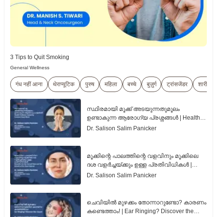
3 Tips to Quit Smoking
General Wellness
गंध नहीं आना
थेराप्यूटिक
पुरुष
महिला
बच्चे
बुज़ुर्ग
ट्रांसजेंडर
शारीरिक 
സ്ഥിരമായി മൂക്ക് അടയുന്നതുമൂലം
ഉണ്ടാകുന്ന ആരോഗ്യ പ്രശ്നങ്ങൾ | Health
Problems Caused by Constant Nasal Block |
Dr. Salison Salim Panicker
Malayalam
മൂക്കിന്റെ പാലത്തിന്റെ വളവിനും മൂക്കിലെ
ദശ വളർച്ചയ്ക്കും ഉള്ള പ്രതിവിധികൾ |
Remedies for the Curved Nose and the
Dr. Salison Salim Panicker
Growth of the Nasal Septum | Malayalam
ചെവിയിൽ മുഴക്കം തോന്നാറുണ്ടോ? കാരണം
കണ്ടെത്താം! | Ear Ringing? Discover the