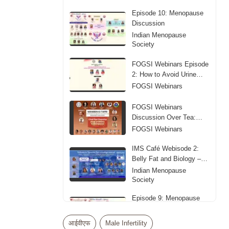
Episode 10: Menopause
Discussion
Indian Menopause
Society
FOGSI Webinars Episode
2: How to Avoid Urine
Leakage
FOGSI Webinars
FOGSI Webinars
Discussion Over Tea:
Sleep Problems in
FOGSI Webinars
Menopause
IMS Café Webisode 2:
Belly Fat and Biology –
Obesity in Midlife
Indian Menopause
Society
Episode 9: Menopause
Discussion
Indian Menopause
आईवीएफ
Male Infertility