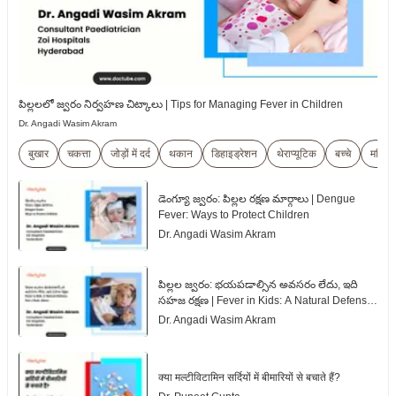
పిల్లలలో జ్వరం నిర్వహణ చిట్కాలు | Tips for Managing Fever in Children
Dr. Angadi Wasim Akram
बुखार
चकत्ता
जोड़ों में दर्द
थकान
डिहाइड्रेशन
थेराप्यूटिक
बच्चे
महिला
డెంగ్యూ జ్వరం: పిల్లల రక్షణ మార్గాలు | Dengue
Fever: Ways to Protect Children
Dr. Angadi Wasim Akram
పిల్లల జ్వరం: భయపడాల్సిన అవసరం లేదు, ఇది
సహజ రక్షణ | Fever in Kids: A Natural Defense,
Not a Panic Alarm
Dr. Angadi Wasim Akram
क्या मल्टीविटामिन सर्दियों में बीमारियों से बचाते हैं?