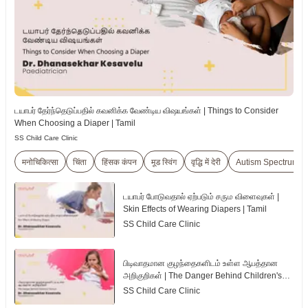
டயாபர் தேர்ந்தெடுப்பதில் கவனிக்க வேண்டிய விஷயங்கள் | Things to Consider
When Choosing a Diaper | Tamil
SS Child Care Clinic
मनोचिकित्सा
चिंता
हिंसक कंपन
मूड स्विंग
वृद्धि में देरी
Autism Spectrum D
டயாபர் போடுவதால் ஏற்படும் சரும விளைவுகள் |
Skin Effects of Wearing Diapers | Tamil
SS Child Care Clinic
பிடிவாதமான குழந்தைகளிடம் உள்ள ஆபத்தான
அறிகுறிகள் | The Danger Behind Children's
Tantrum | Tamil
SS Child Care Clinic