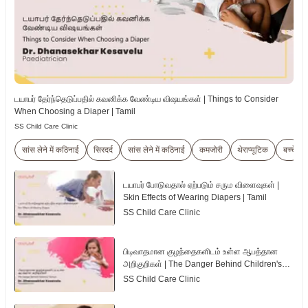
டயாபர் தேர்ந்தெடுப்பதில் கவனிக்க வேண்டிய விஷயங்கள் | Things to Consider
When Choosing a Diaper | Tamil
SS Child Care Clinic
सांस लेने में कठिनाई
सिरदर्द
सांस लेने में कठिनाई
कमजोरी
थेराप्यूटिक
बच्चे
டயாபர் போடுவதால் ஏற்படும் சரும விளைவுகள் |
Skin Effects of Wearing Diapers | Tamil
SS Child Care Clinic
பிடிவாதமான குழந்தைகளிடம் உள்ள ஆபத்தான
அறிகுறிகள் | The Danger Behind Children's
Tantrum | Tamil
SS Child Care Clinic