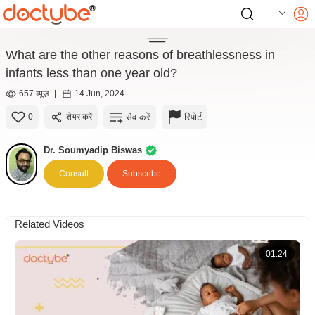
---
What are the other reasons of breathlessness in
infants less than one year old?
657 व्यूज़
|
14 Jun, 2024
सेव करें
रिपोर्ट
0
शेयर करें
Dr. Soumyadip Biswas
Consult
Subscribe
Related Videos
01:24