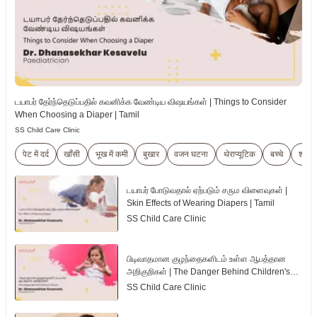
டயாபர் தேர்ந்தெடுப்பதில் கவனிக்க வேண்டிய விஷயங்கள் | Things to Consider
When Choosing a Diaper | Tamil
SS Child Care Clinic
पेट में दर्द
खाँसी
भूख में कमी
बुखार
वजन घटना
थेराप्यूटिक
बच्चे
शारीर
டயாபர் போடுவதால் ஏற்படும் சரும விளைவுகள் |
Skin Effects of Wearing Diapers | Tamil
SS Child Care Clinic
பிடிவாதமான குழந்தைகளிடம் உள்ள ஆபத்தான
அறிகுறிகள் | The Danger Behind Children's
Tantrum | Tamil
SS Child Care Clinic