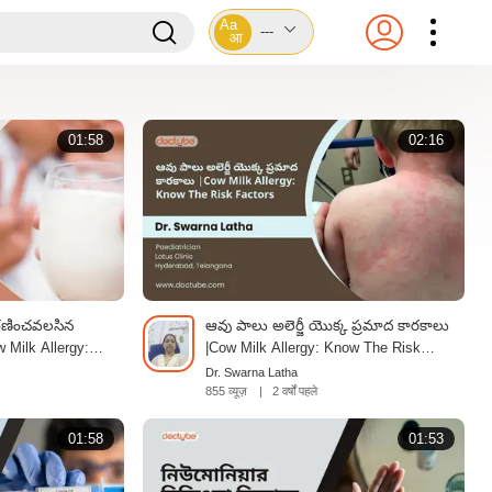
Aa
---
आ
01:58
02:16
ిగణించవలసిన
ఆవు పాలు అలెర్జీ యొక్క ప్రమాద కారకాలు
 Milk Allergy:
|Cow Milk Allergy: Know The Risk
natives | Telugu
Factors |Telugu
Dr. Swarna Latha
855 व्यूज़
|
2 वर्षों पहले
01:58
01:53