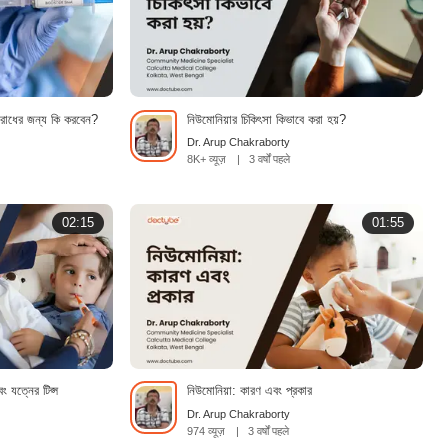
তিরোধের জন্য কি করবেন?
নিউমোনিয়ার চিকিৎসা কিভাবে করা হয়?
Dr. Arup Chakraborty
8K+ व्यूज़
|
3 वर्षों पहले
02:15
01:55
ং যত্নের টিপ্স
নিউমোনিয়া: কারণ এবং প্রকার
Dr. Arup Chakraborty
974 व्यूज़
|
3 वर्षों पहले