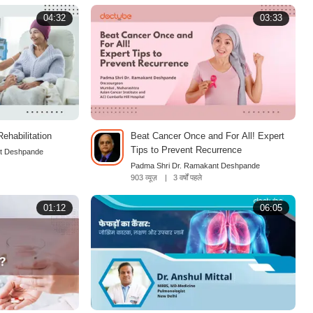
04:32
03:33
habilitation
Beat Cancer Once and For All! Expert
Tips to Prevent Recurrence
nt Deshpande
Padma Shri Dr. Ramakant Deshpande
903 व्यूज़
|
3 वर्षों पहले
01:12
06:05