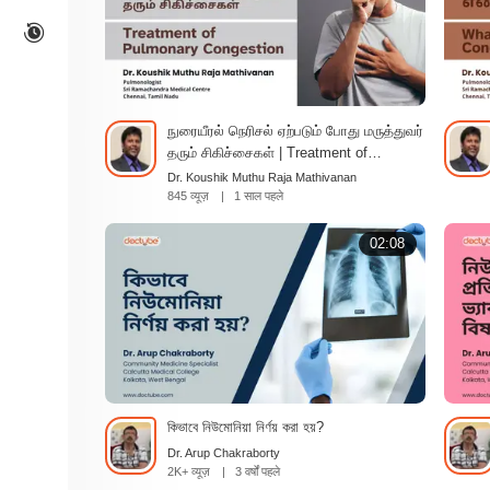
நுரையீரல் நெரிசல் ஏற்படும் போது மருத்துவர்
தரும் சிகிச்சைகள் | Treatment of
Pulmonary Congestion | Tamil
Dr. Koushik Muthu Raja Mathivanan
845 व्यूज़
|
1 साल पहले
02:08
কিভাবে নিউমোনিয়া নির্ণয় করা হয়?
Dr. Arup Chakraborty
2K+ व्यूज़
|
3 वर्षों पहले