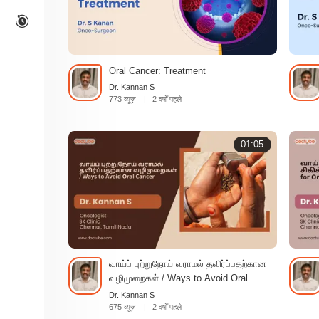
Oral Cancer: Treatment
Dr. Kannan S
773 व्यूज़
|
2 वर्षों पहले
01:05
வாய்ப் புற்றுநோய் வராமல் தவிர்ப்பதற்கான
வழிமுறைகள் / Ways to Avoid Oral
Cancer | Tamil
Dr. Kannan S
675 व्यूज़
|
2 वर्षों पहले