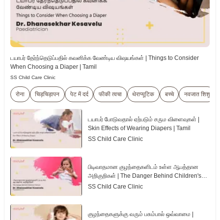
டயாபர் தேர்ந்தெடுப்பதில் கவனிக்க வேண்டிய விஷயங்கள் | Things to Consider
When Choosing a Diaper | Tamil
SS Child Care Clinic
रोना
चिड़चिड़ापन
पेट में दर्द
फीकी त्वचा
थेराप्यूटिक
बच्चे
नवजात शिशु
டயாபர் போடுவதால் ஏற்படும் சரும விளைவுகள் |
Skin Effects of Wearing Diapers | Tamil
SS Child Care Clinic
பிடிவாதமான குழந்தைகளிடம் உள்ள ஆபத்தான
அறிகுறிகள் | The Danger Behind Children's
Tantrum | Tamil
SS Child Care Clinic
குழந்தைகளுக்கு வரும் பசும்பால் ஒவ்வாமை |