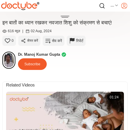
---
इन बातों का ध्यान रखकर नवजात शिशु को संक्रमण से बचाएं!
616 व्यूज़
|
02 Aug, 2024
सेव करें
रिपोर्ट
0
शेयर करें
Dr. Manoj Kumar Gupta
Subscribe
Related Videos
01:24