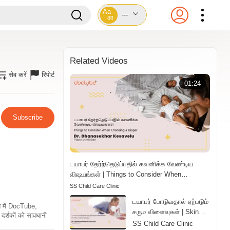
Aa
---
आ
Related Videos
सेव करें
रिपोर्ट
01:24
Subscribe
டயாபர் தேர்ந்தெடுப்பதில் கவனிக்க வேண்டிய
விஷயங்கள் | Things to Consider When
Choosing a Diaper | Tamil
SS Child Care Clinic
டயாபர் போடுவதால் ஏற்படும்
ति में DocTube,
சரும விளைவுகள் | Skin
दर्शकों को सावधानी
Effects of Wearing
SS Child Care Clinic