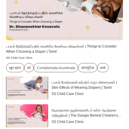
டயாபர் தேர்ந்தெடுப்பதில் கவனிக்க வேண்டிய விஷயங்கள் | Things to Consider
When Choosing a Diaper | Tamil
SS Child Care Clinic
खून बहना
दर्द
Condylomata Acuminata
थेराप्यूटिक
बच्चे
டயாபர் போடுவதால் ஏற்படும் சரும விளைவுகள் |
Skin Effects of Wearing Diapers | Tamil
SS Child Care Clinic
பிடிவாதமான குழந்தைகளிடம் உள்ள ஆபத்தான
அறிகுறிகள் | The Danger Behind Children's
Tantrum | Tamil
SS Child Care Clinic