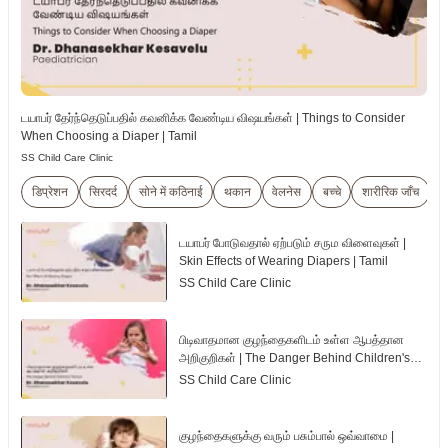
டயாபர் தேர்ந்தெடுப்பதில் கவனிக்க வேண்டிய விஷயங்கள் | Things to Consider
When Choosing a Diaper | Tamil
SS Child Care Clinic
डिप्रेशन
सिरदर्द
सोने में कठिनाई
थकान
वेलनेस
बच्चे
शारीरिक जाँच
டயாபர் போடுவதால் ஏற்படும் சரும விளைவுகள் |
Skin Effects of Wearing Diapers | Tamil
SS Child Care Clinic
பிடிவாதமான குழந்தைகளிடம் உள்ள ஆபத்தான
அறிகுறிகள் | The Danger Behind Children's
Tantrum | Tamil
SS Child Care Clinic
குழந்தைகளுக்கு வரும் பசும்பால் ஒவ்வாமை |