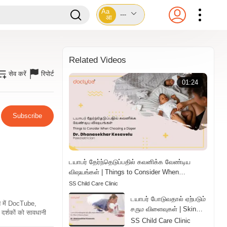
Aa
---
आ
Related Videos
सेव करें
रिपोर्ट
01:24
Subscribe
டயாபர் தேர்ந்தெடுப்பதில் கவனிக்க வேண்டிய
விஷயங்கள் | Things to Consider When
Choosing a Diaper | Tamil
SS Child Care Clinic
டயாபர் போடுவதால் ஏற்படும்
ति में DocTube,
சரும விளைவுகள் | Skin
दर्शकों को सावधानी
Effects of Wearing
SS Child Care Clinic