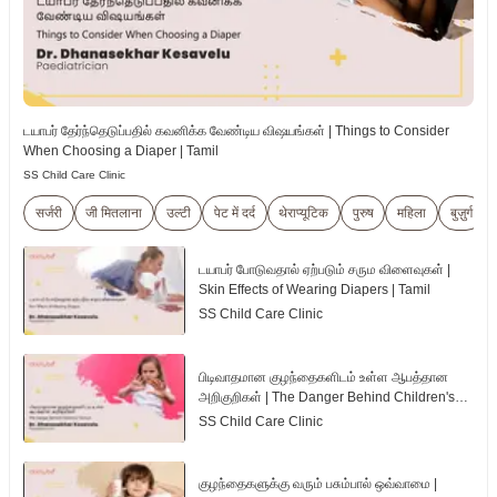
டயாபர் தேர்ந்தெடுப்பதில் கவனிக்க வேண்டிய விஷயங்கள் | Things to Consider
When Choosing a Diaper | Tamil
SS Child Care Clinic
सर्जरी
जी मितलाना
उल्टी
पेट में दर्द
थेराप्यूटिक
पुरुष
महिला
बुज़ुर्ग
டயாபர் போடுவதால் ஏற்படும் சரும விளைவுகள் |
Skin Effects of Wearing Diapers | Tamil
SS Child Care Clinic
பிடிவாதமான குழந்தைகளிடம் உள்ள ஆபத்தான
அறிகுறிகள் | The Danger Behind Children's
Tantrum | Tamil
SS Child Care Clinic
குழந்தைகளுக்கு வரும் பசும்பால் ஒவ்வாமை |