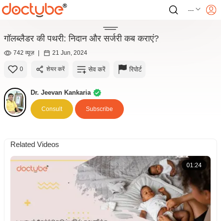
---
गॉलब्लैडर की पथरी: निदान और सर्जरी कब कराएं?
742 व्यूज़
|
21 Jun, 2024
सेव करें
रिपोर्ट
0
शेयर करें
Dr. Jeevan Kankaria
Consult
Subscribe
Related Videos
01:24