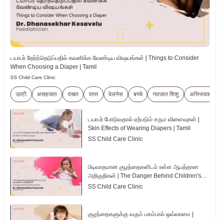
டயாபர் தேர்ந்தெடுப்பதில் கவனிக்க வேண்டிய விஷயங்கள் | Things to Consider
When Choosing a Diaper | Tamil
SS Child Care Clinic
उल्टी
असहजता
दस्त्त
दस्त
वेलनेस
बच्चे
नवजात शिशु
अभिभावक
டயாபர் போடுவதால் ஏற்படும் சரும விளைவுகள் |
Skin Effects of Wearing Diapers | Tamil
SS Child Care Clinic
பிடிவாதமான குழந்தைகளிடம் உள்ள ஆபத்தான
அறிகுறிகள் | The Danger Behind Children's
Tantrum | Tamil
SS Child Care Clinic
குழந்தைகளுக்கு வரும் பசும்பால் ஒவ்வாமை |