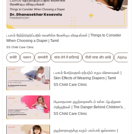
டயாபர் தேர்ந்தெடுப்பதில் கவனிக்க வேண்டிய விஷயங்கள் | Things to Consider
When Choosing a Diaper | Tamil
SS Child Care Clinic
सर्जरी
थकान
कमजोरी
सांस लेने में कठिनाई
पीली त्वचा और आंखें
Alpha Tha
டயாபர் போடுவதால் ஏற்படும் சரும விளைவுகள் |
Skin Effects of Wearing Diapers | Tamil
SS Child Care Clinic
பிடிவாதமான குழந்தைகளிடம் உள்ள ஆபத்தான
அறிகுறிகள் | The Danger Behind Children's
Tantrum | Tamil
SS Child Care Clinic
குழந்தைகளுக்கு வரும் பசும்பால் ஒவ்வாமை |