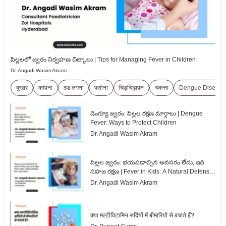
పిల్లలలో జ్వరం నిర్వహణ చిట్కాలు | Tips for Managing Fever in Children
Dr. Angadi Wasim Akram
बुखार
कांपना
ठंड लगना
पसीना
चिड़चिड़ापन
चकत्ता
Dengue Disease
డెంగ్యూ జ్వరం: పిల్లల రక్షణ మార్గాలు | Dengue
Fever: Ways to Protect Children
Dr. Angadi Wasim Akram
పిల్లల జ్వరం: భయపడాల్సిన అవసరం లేదు, ఇది
సహజ రక్షణ | Fever in Kids: A Natural Defense,
Not a Panic Alarm
Dr. Angadi Wasim Akram
क्या मल्टीविटामिन सर्दियों में बीमारियों से बचाते हैं?