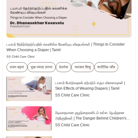
டயாபர் தேர்ந்தெடுப்பதில் கவனிக்க வேண்டிய விஷயங்கள் | Things to Consider
When Choosing a Diaper | Tamil
SS Child Care Clinic
वजन बढ़ना
भूख ज्यादा लगना
वेलनेस
नवजात शिशु
शारीरिक जाँच
டயாபர் போடுவதால் ஏற்படும் சரும விளைவுகள் |
Skin Effects of Wearing Diapers | Tamil
SS Child Care Clinic
பிடிவாதமான குழந்தைகளிடம் உள்ள ஆபத்தான
அறிகுறிகள் | The Danger Behind Children's
Tantrum | Tamil
SS Child Care Clinic