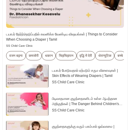
டயாபர் தேர்ந்தெடுப்பதில் கவனிக்க வேண்டிய விஷயங்கள் | Things to Consider
When Choosing a Diaper | Tamil
SS Child Care Clinic
वजन बढ़ना
कमजोरी
थकान
चिड़चिड़ापन
वृद्धि में देरी
थेराप्यूटिक
बच्चे
டயாபர் போடுவதால் ஏற்படும் சரும விளைவுகள் |
Skin Effects of Wearing Diapers | Tamil
SS Child Care Clinic
பிடிவாதமான குழந்தைகளிடம் உள்ள ஆபத்தான
அறிகுறிகள் | The Danger Behind Children's
Tantrum | Tamil
SS Child Care Clinic
குழந்தைகளுக்கு வரும் பசும்பால் ஒவ்வாமை |