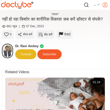
---
नहीं हो रहा किशोर का शारीरिक विकास! कब करें डॉक्टर से संपर्क?
861 व्यूज़
|
07 Dec, 2023
सेव करें
रिपोर्ट
0
शेयर करें
Dr. Ravi Ambey
Consult
Subscribe
Related Videos
01:24