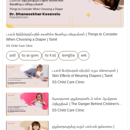
டயாபர் தேர்ந்தெடுப்பதில் கவனிக்க வேண்டிய விஷயங்கள் | Things to Consider
When Choosing a Diaper | Tamil
SS Child Care Clinic
उल्टी
पेट का फूलना
पेट में दर्द
थेराप्यूटिक
बच्चे
டயாபர் போடுவதால் ஏற்படும் சரும விளைவுகள் |
Skin Effects of Wearing Diapers | Tamil
SS Child Care Clinic
பிடிவாதமான குழந்தைகளிடம் உள்ள ஆபத்தான
அறிகுறிகள் | The Danger Behind Children's
Tantrum | Tamil
SS Child Care Clinic
குழந்தைகளுக்கு வரும் பசும்பால் ஒவ்வாமை |