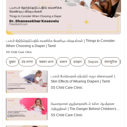
டயாபர் தேர்ந்தெடுப்பதில் கவனிக்க வேண்டிய விஷயங்கள் | Things to Consider
When Choosing a Diaper | Tamil
SS Child Care Clinic
बुखार
ठंड लगना
चक्कर आना
थकान
उलझन
Sepsis
थेराप्यूटिक
बच्
டயாபர் போடுவதால் ஏற்படும் சரும விளைவுகள் |
Skin Effects of Wearing Diapers | Tamil
SS Child Care Clinic
பிடிவாதமான குழந்தைகளிடம் உள்ள ஆபத்தான
அறிகுறிகள் | The Danger Behind Children's
Tantrum | Tamil
SS Child Care Clinic