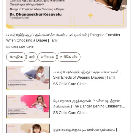
டயாபர் தேர்ந்தெடுப்பதில் கவனிக்க வேண்டிய விஷயங்கள் | Things to Consider
When Choosing a Diaper | Tamil
SS Child Care Clinic
थेराप्यूटिक
बच्चे
अभिभावक
शारीरिक जाँच
டயாபர் போடுவதால் ஏற்படும் சரும விளைவுகள் |
Skin Effects of Wearing Diapers | Tamil
SS Child Care Clinic
பிடிவாதமான குழந்தைகளிடம் உள்ள ஆபத்தான
அறிகுறிகள் | The Danger Behind Children's
Tantrum | Tamil
SS Child Care Clinic
குழந்தைகளுக்கு வரும் பசும்பால் ஒவ்வாமை |