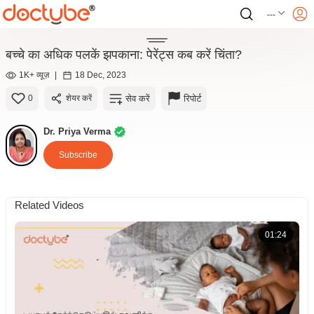
---
बच्चे का अधिक पलकें झपकाना: पेरेंट्स कब करें चिंता?
1K+ व्यूज़
|
18 Dec, 2023
सेव करें
रिपोर्ट
0
शेयर करें
Dr. Priya Verma
Subscribe
Related Videos
01:24