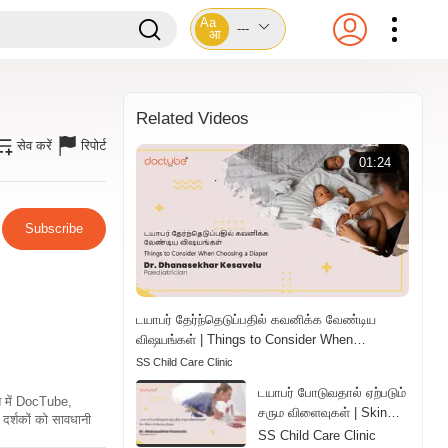
Aa
---
आ
Related Videos
सेव करें
रिपोर्ट
01:24
Subscribe
டயாபர் தேர்ந்தெடுப்பதில் கவனிக்க வேண்டிய
விஷயங்கள் | Things to Consider When
Choosing a Diaper | Tamil
SS Child Care Clinic
டயாபர் போடுவதால் ஏற்படும்
ति में DocTube,
சரும விளைவுகள் | Skin
दर्शकों को सावधानी
Effects of Wearing
SS Child Care Clinic