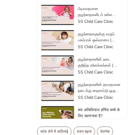
Diapers | Tamil
பிடிவாதமான
குழந்தைகளிடம் உள்ள
ஆபத்தான அறிகுறிகள் |
SS Child Care Clinic
The Danger Behind
Children's Tantrum | Tamil
குழந்தைகளுக்கு வரும்
பசும்பால் ஒவ்வாமை |
Reason Behind Colic
SS Child Care Clinic
Baby Crying | Tamil
குழந்தைகளின் நடை
குறித்த விளக்கங்கள் |
Explanations About
SS Child Care Clinic
Children's Gait | Tamil
குழந்தைகளின் தாமதமான
நடைக்கு தைராய்டு ஒரு
காரணமா? | Is Thyroid a
SS Child Care Clinic
Reason Behind the Late
Walking of Children? |
क्या अम्बिलिकल हर्निया बच्चे के
Tamil
लिए खतरनाक है?
Dr. Vipul Bhageria
सांस लेने में कठिनाई
वजन बढ़ना
वेलनेस