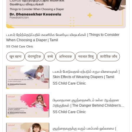
டயாபர் தேர்ந்தெடுப்பதில் கவனிக்க வேண்டிய விஷயங்கள் | Things to Consider
When Choosing a Diaper | Tamil
SS Child Care Clinic
खून बहना
थेराप्यूटिक
बच्चे
अभिभावक
नवजात शिशु
शारीरिक जाँच
டயாபர் போடுவதால் ஏற்படும் சரும விளைவுகள் |
Skin Effects of Wearing Diapers | Tamil
SS Child Care Clinic
பிடிவாதமான குழந்தைகளிடம் உள்ள ஆபத்தான
அறிகுறிகள் | The Danger Behind Children's
Tantrum | Tamil
SS Child Care Clinic
குழந்தைகளுக்கு வரும் பசும்பால் ஒவ்வாமை |