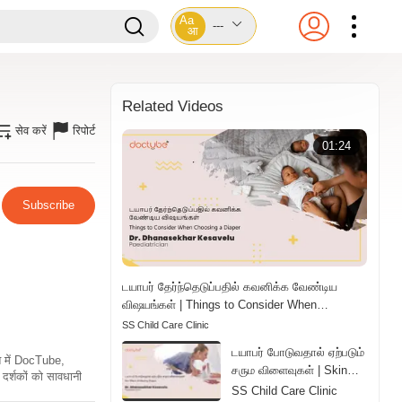
Aa
---
आ
Related Videos
सेव करें
रिपोर्ट
01:24
Subscribe
டயாபர் தேர்ந்தெடுப்பதில் கவனிக்க வேண்டிய
விஷயங்கள் | Things to Consider When
Choosing a Diaper | Tamil
SS Child Care Clinic
டயாபர் போடுவதால் ஏற்படும்
ति में DocTube,
சரும விளைவுகள் | Skin
दर्शकों को सावधानी
Effects of Wearing
SS Child Care Clinic