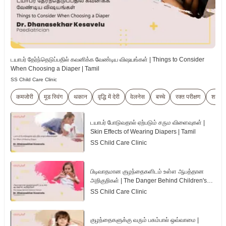
டயாபர் தேர்ந்தெடுப்பதில் கவனிக்க வேண்டிய விஷயங்கள் | Things to Consider
When Choosing a Diaper | Tamil
SS Child Care Clinic
कमजोरी
मूड स्विंग
थकान
वृद्धि में देरी
वेलनेस
बच्चे
रक्त परीक्षण
शारीरि
டயாபர் போடுவதால் ஏற்படும் சரும விளைவுகள் |
Skin Effects of Wearing Diapers | Tamil
SS Child Care Clinic
பிடிவாதமான குழந்தைகளிடம் உள்ள ஆபத்தான
அறிகுறிகள் | The Danger Behind Children's
Tantrum | Tamil
SS Child Care Clinic
குழந்தைகளுக்கு வரும் பசும்பால் ஒவ்வாமை |