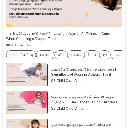
டயாபர் தேர்ந்தெடுப்பதில் கவனிக்க வேண்டிய விஷயங்கள் | Things to Consider
When Choosing a Diaper | Tamil
SS Child Care Clinic
सांस लेने में कठिनाई
नाक बहना
खाँसी
घरघराहट
वेलनेस
बच्चे
नवजात शिश
டயாபர் போடுவதால் ஏற்படும் சரும விளைவுகள் |
Skin Effects of Wearing Diapers | Tamil
SS Child Care Clinic
பிடிவாதமான குழந்தைகளிடம் உள்ள ஆபத்தான
அறிகுறிகள் | The Danger Behind Children's
Tantrum | Tamil
SS Child Care Clinic
குழந்தைகளுக்கு வரும் பசும்பால் ஒவ்வாமை |