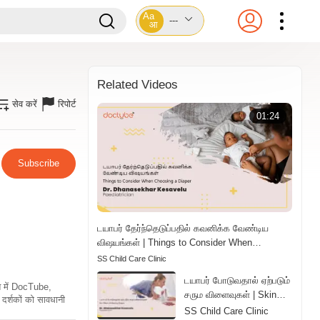
Aa
---
आ
Related Videos
सेव करें
रिपोर्ट
01:24
Subscribe
டயாபர் தேர்ந்தெடுப்பதில் கவனிக்க வேண்டிய
விஷயங்கள் | Things to Consider When
Choosing a Diaper | Tamil
SS Child Care Clinic
டயாபர் போடுவதால் ஏற்படும்
ति में DocTube,
சரும விளைவுகள் | Skin
दर्शकों को सावधानी
Effects of Wearing
SS Child Care Clinic