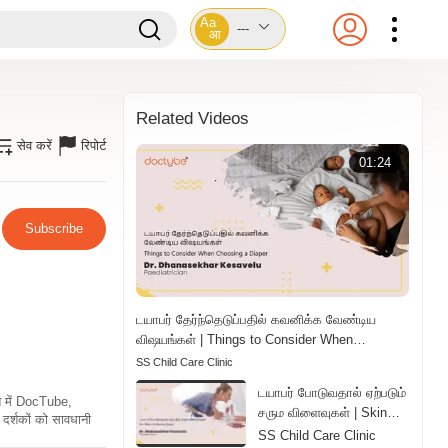
Aa
---
आ
Related Videos
सेव करें
रिपोर्ट
01:24
Subscribe
டயாபர் தேர்ந்தெடுப்பதில் கவனிக்க வேண்டிய
விஷயங்கள் | Things to Consider When
Choosing a Diaper | Tamil
SS Child Care Clinic
டயாபர் போடுவதால் ஏற்படும்
ति में DocTube,
சரும விளைவுகள் | Skin
दर्शकों को सावधानी
Effects of Wearing
SS Child Care Clinic