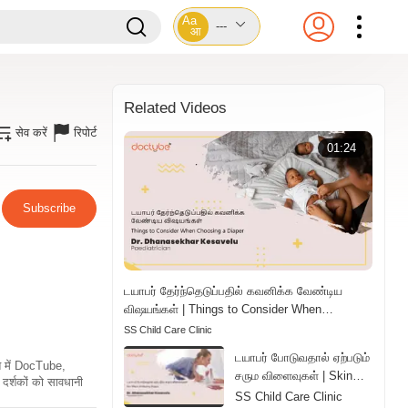
Aa
---
आ
Related Videos
सेव करें
रिपोर्ट
01:24
Subscribe
டயாபர் தேர்ந்தெடுப்பதில் கவனிக்க வேண்டிய
விஷயங்கள் | Things to Consider When
Choosing a Diaper | Tamil
SS Child Care Clinic
டயாபர் போடுவதால் ஏற்படும்
ति में DocTube,
சரும விளைவுகள் | Skin
दर्शकों को सावधानी
Effects of Wearing
SS Child Care Clinic