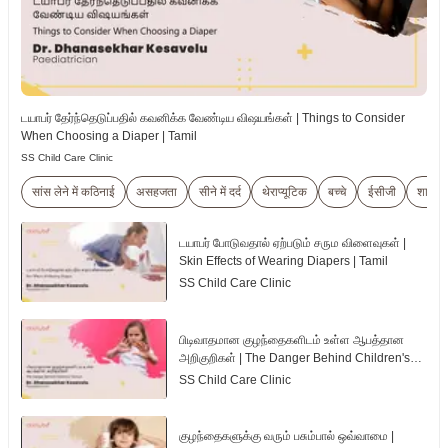
டயாபர் தேர்ந்தெடுப்பதில் கவனிக்க வேண்டிய விஷயங்கள் | Things to Consider
When Choosing a Diaper | Tamil
SS Child Care Clinic
सांस लेने में कठिनाई
असहजता
सीने में दर्द
थेराप्यूटिक
बच्चे
ईसीजी
शारीरि
டயாபர் போடுவதால் ஏற்படும் சரும விளைவுகள் |
Skin Effects of Wearing Diapers | Tamil
SS Child Care Clinic
பிடிவாதமான குழந்தைகளிடம் உள்ள ஆபத்தான
அறிகுறிகள் | The Danger Behind Children's
Tantrum | Tamil
SS Child Care Clinic
குழந்தைகளுக்கு வரும் பசும்பால் ஒவ்வாமை |