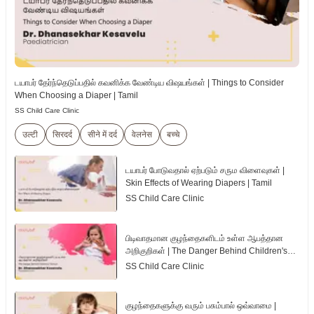
டயாபர் தேர்ந்தெடுப்பதில் கவனிக்க வேண்டிய விஷயங்கள் | Things to Consider
When Choosing a Diaper | Tamil
SS Child Care Clinic
उल्टी
सिरदर्द
सीने में दर्द
वेलनेस
बच्चे
டயாபர் போடுவதால் ஏற்படும் சரும விளைவுகள் |
Skin Effects of Wearing Diapers | Tamil
SS Child Care Clinic
பிடிவாதமான குழந்தைகளிடம் உள்ள ஆபத்தான
அறிகுறிகள் | The Danger Behind Children's
Tantrum | Tamil
SS Child Care Clinic
குழந்தைகளுக்கு வரும் பசும்பால் ஒவ்வாமை |