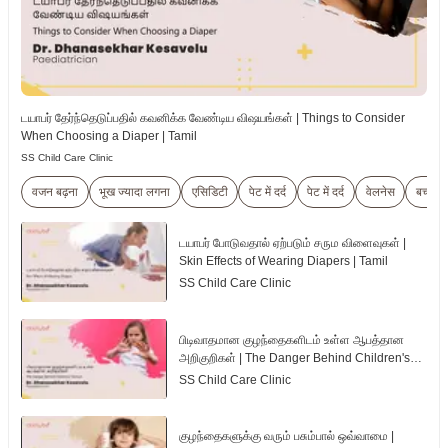
டயாபர் தேர்ந்தெடுப்பதில் கவனிக்க வேண்டிய விஷயங்கள் | Things to Consider
When Choosing a Diaper | Tamil
SS Child Care Clinic
वजन बढ़ना
भूख ज्यादा लगना
एसिडिटी
पेट में दर्द
पेट में दर्द
वेलनेस
बच्चे
டயாபர் போடுவதால் ஏற்படும் சரும விளைவுகள் |
Skin Effects of Wearing Diapers | Tamil
SS Child Care Clinic
பிடிவாதமான குழந்தைகளிடம் உள்ள ஆபத்தான
அறிகுறிகள் | The Danger Behind Children's
Tantrum | Tamil
SS Child Care Clinic
குழந்தைகளுக்கு வரும் பசும்பால் ஒவ்வாமை |