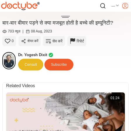
---
बार-बार बीमार पड़ने से क्या मजबूत होती है बच्चे की इम्यूनिटी?
703 व्यूज़
|
08 Aug, 2023
सेव करें
रिपोर्ट
0
शेयर करें
Dr. Yogesh Dixit
Consult
Subscribe
Related Videos
01:24