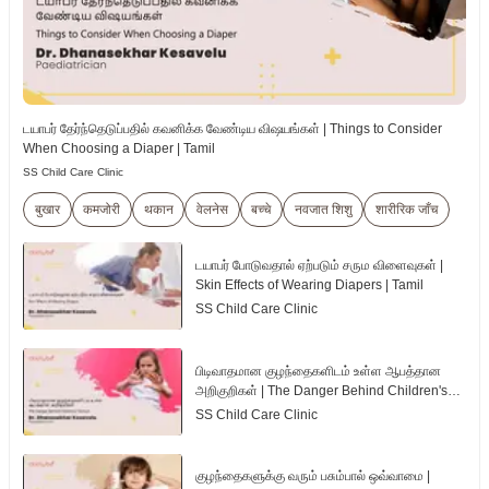
டயாபர் தேர்ந்தெடுப்பதில் கவனிக்க வேண்டிய விஷயங்கள் | Things to Consider
When Choosing a Diaper | Tamil
SS Child Care Clinic
बुखार
कमजोरी
थकान
वेलनेस
बच्चे
नवजात शिशु
शारीरिक जाँच
டயாபர் போடுவதால் ஏற்படும் சரும விளைவுகள் |
Skin Effects of Wearing Diapers | Tamil
SS Child Care Clinic
பிடிவாதமான குழந்தைகளிடம் உள்ள ஆபத்தான
அறிகுறிகள் | The Danger Behind Children's
Tantrum | Tamil
SS Child Care Clinic
குழந்தைகளுக்கு வரும் பசும்பால் ஒவ்வாமை |