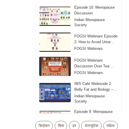
Episode 10: Menopause
Discussion
Indian Menopause
Society
FOGSI Webinars Episode
2: How to Avoid Urine
Leakage
FOGSI Webinars
FOGSI Webinars
Discussion Over Tea:
Sleep Problems in
FOGSI Webinars
Menopause
IMS Café Webisode 2:
Belly Fat and Biology –
Obesity in Midlife
Indian Menopause
Society
Episode 9: Menopause
Discussion
Indian Menopause
डिप्रेशन
चिंता
डर
थेराप्यूटिक
महिला