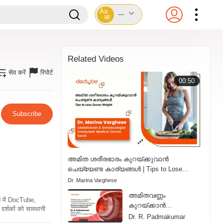
Aa
---
आ
Related Videos
सेव करें
रिपोर्ट
00:50
Subscribe
അമിത ശരീരഭാരം കുറയ്ക്കുവാൻ
ചെയ്യേണ്ട കാര്യങ്ങൾ | Tips to Lose
Excess Weight
Dr. Marina Varghese
അമിതവണ്ണം
ति में DocTube,
കുറയ്ക്കാൻ
दर्शकों को सावधानी
ബാരിയാട്രിക് സർജറി:
Dr. R. Padmakumar