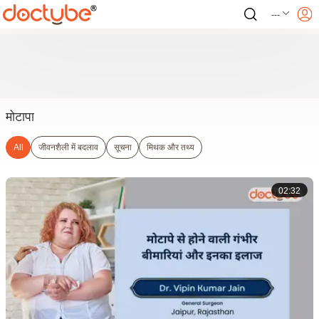
---
मोटापा
All
जीवनशैली में बदलाव
सूचना
मिथक और तथ्य
02:32