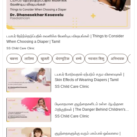
டயாபர் தேர்ந்தெடுப்பதில் கவனிக்க வேண்டிய விஷயங்கள் | Things to Consider
When Choosing a Diaper | Tamil
SS Child Care Clinic
चकत्ता
लालिमा
खुजली
थेराप्यूटिक
बच्चे
नवजात शिशु
अभिभावक
शारी
டயாபர் போடுவதால் ஏற்படும் சரும விளைவுகள் |
Skin Effects of Wearing Diapers | Tamil
SS Child Care Clinic
பிடிவாதமான குழந்தைகளிடம் உள்ள ஆபத்தான
அறிகுறிகள் | The Danger Behind Children's
Tantrum | Tamil
SS Child Care Clinic
குழந்தைகளுக்கு வரும் பசும்பால் ஒவ்வாமை |