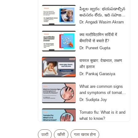
పిల్లల జ్వరం: భయపడాల్సిన
అవసరం లేదు, ఇది సహజ
రక్షణ | Fever in Kids: A
Dr. Angadi Wasim Akram
Natural Defense, Not a
Panic Alarm
क्या मल्टीविटामिन सर्दियों में
बीमारियों से बचाते हैं?
Dr. Puneet Gupta
वायरल बुखार: देखभाल, लक्षण
और इलाज
Dr. Pankaj Garasiya
What are common signs
and symptoms of tomato
flu disease?
Dr. Sudipta Joy
Tomato flu: What is it and
what to know?
Dr. Sudipta Joy
उल्टी
खाँसी
गला खराब होना