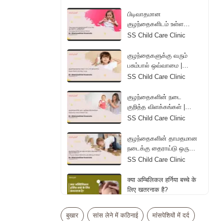
Diapers | Tamil
பிடிவாதமான
குழந்தைகளிடம் உள்ள
ஆபத்தான அறிகுறிகள் |
SS Child Care Clinic
The Danger Behind
Children's Tantrum | Tamil
குழந்தைகளுக்கு வரும்
பசும்பால் ஒவ்வாமை |
Reason Behind Colic
SS Child Care Clinic
Baby Crying | Tamil
குழந்தைகளின் நடை
குறித்த விளக்கங்கள் |
Explanations About
SS Child Care Clinic
Children's Gait | Tamil
குழந்தைகளின் தாமதமான
நடைக்கு தைராய்டு ஒரு
காரணமா? | Is Thyroid a
SS Child Care Clinic
Reason Behind the Late
Walking of Children? |
क्या अम्बिलिकल हर्निया बच्चे के
Tamil
लिए खतरनाक है?
Dr. Vipul Bhageria
बुखार
सांस लेने में कठिनाई
मांंसपेशियों में दर्द