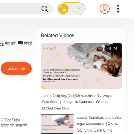
Aa
---
आ
Related Videos
सेव करें
रिपोर्ट
01:24
Subscribe
டயாபர் தேர்ந்தெடுப்பதில் கவனிக்க வேண்டிய
விஷயங்கள் | Things to Consider When
Choosing a Diaper | Tamil
SS Child Care Clinic
டயாபர் போடுவதால் ஏற்படும்
ति में DocTube,
சரும விளைவுகள் | Skin
दर्शकों को सावधानी
Effects of Wearing
SS Child Care Clinic