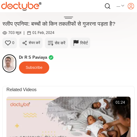
---
स्लीप एपनिया: बच्चों को किन तकलीफों से गुजरना पड़ता है?
703 व्यूज़
|
01 Feb, 2024
सेव करें
रिपोर्ट
0
शेयर करें
Dr R S Paviaya
Subscribe
Related Videos
01:24