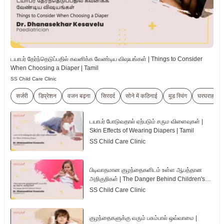
டயாபர் தேர்ந்தெடுப்பதில் கவனிக்க வேண்டிய விஷயங்கள் | Things to Consider
When Choosing a Diaper | Tamil
SS Child Care Clinic
सर्जरी
डिप्रेशन
वजन बढ़ना
सिरदर्द
सोने में कठिनाई
मूड स्विंग
घरघराहट
டயாபர் போடுவதால் ஏற்படும் சரும விளைவுகள் |
Skin Effects of Wearing Diapers | Tamil
SS Child Care Clinic
பிடிவாதமான குழந்தைகளிடம் உள்ள ஆபத்தான
அறிகுறிகள் | The Danger Behind Children's
Tantrum | Tamil
SS Child Care Clinic
குழந்தைகளுக்கு வரும் பசும்பால் ஒவ்வாமை |