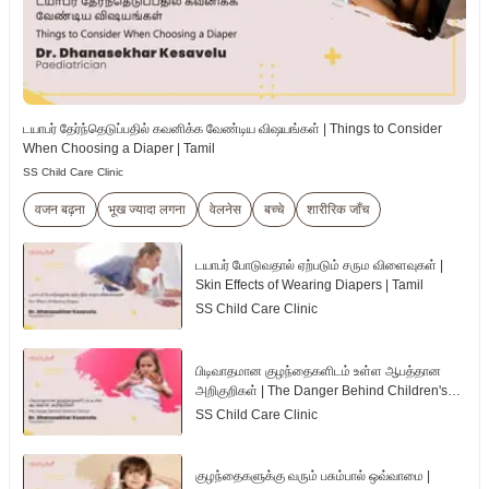
டயாபர் தேர்ந்தெடுப்பதில் கவனிக்க வேண்டிய விஷயங்கள் | Things to Consider
When Choosing a Diaper | Tamil
SS Child Care Clinic
वजन बढ़ना
भूख ज्यादा लगना
वेलनेस
बच्चे
शारीरिक जाँच
டயாபர் போடுவதால் ஏற்படும் சரும விளைவுகள் |
Skin Effects of Wearing Diapers | Tamil
SS Child Care Clinic
பிடிவாதமான குழந்தைகளிடம் உள்ள ஆபத்தான
அறிகுறிகள் | The Danger Behind Children's
Tantrum | Tamil
SS Child Care Clinic
குழந்தைகளுக்கு வரும் பசும்பால் ஒவ்வாமை |