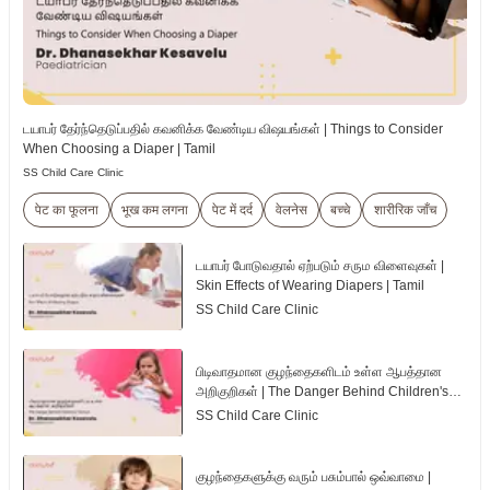
டயாபர் தேர்ந்தெடுப்பதில் கவனிக்க வேண்டிய விஷயங்கள் | Things to Consider
When Choosing a Diaper | Tamil
SS Child Care Clinic
पेट का फूलना
भूख कम लगना
पेट में दर्द
वेलनेस
बच्चे
शारीरिक जाँच
டயாபர் போடுவதால் ஏற்படும் சரும விளைவுகள் |
Skin Effects of Wearing Diapers | Tamil
SS Child Care Clinic
பிடிவாதமான குழந்தைகளிடம் உள்ள ஆபத்தான
அறிகுறிகள் | The Danger Behind Children's
Tantrum | Tamil
SS Child Care Clinic
குழந்தைகளுக்கு வரும் பசும்பால் ஒவ்வாமை |