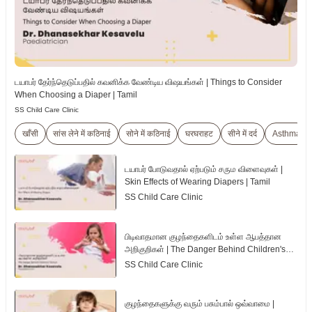
டயாபர் தேர்ந்தெடுப்பதில் கவனிக்க வேண்டிய விஷயங்கள் | Things to Consider
When Choosing a Diaper | Tamil
SS Child Care Clinic
खाँसी
सांस लेने में कठिनाई
सोने में कठिनाई
घरघराहट
सीने में दर्द
Asthma
டயாபர் போடுவதால் ஏற்படும் சரும விளைவுகள் |
Skin Effects of Wearing Diapers | Tamil
SS Child Care Clinic
பிடிவாதமான குழந்தைகளிடம் உள்ள ஆபத்தான
அறிகுறிகள் | The Danger Behind Children's
Tantrum | Tamil
SS Child Care Clinic
குழந்தைகளுக்கு வரும் பசும்பால் ஒவ்வாமை |