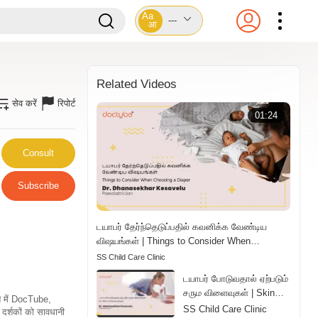
Aa
---
आ
Related Videos
सेव करें
रिपोर्ट
01:24
Consult
Subscribe
டயாபர் தேர்ந்தெடுப்பதில் கவனிக்க வேண்டிய
விஷயங்கள் | Things to Consider When
Choosing a Diaper | Tamil
SS Child Care Clinic
டயாபர் போடுவதால் ஏற்படும்
சரும விளைவுகள் | Skin
ति में DocTube,
Effects of Wearing
SS Child Care Clinic
दर्शकों को सावधानी