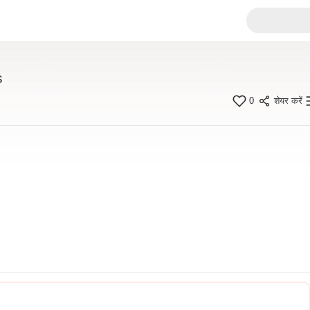
s
0
शेयर करें