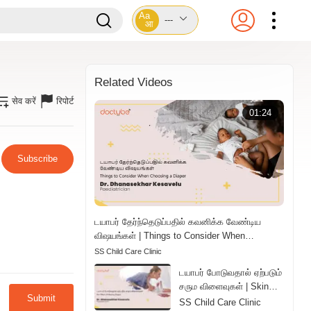
Aa
---
आ
Related Videos
सेव करें
रिपोर्ट
01:24
Subscribe
டயாபர் தேர்ந்தெடுப்பதில் கவனிக்க வேண்டிய
விஷயங்கள் | Things to Consider When
Choosing a Diaper | Tamil
SS Child Care Clinic
டயாபர் போடுவதால் ஏற்படும்
சரும விளைவுகள் | Skin
Submit
Effects of Wearing
SS Child Care Clinic