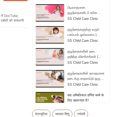
Diapers | Tamil
பிடிவாதமான
குழந்தைகளிடம் உள்ள
ति में DocTube,
ஆபத்தான அறிகுறிகள் |
SS Child Care Clinic
दर्शकों को सावधानी
The Danger Behind
Children's Tantrum | Tamil
குழந்தைகளுக்கு வரும்
பசும்பால் ஒவ்வாமை |
Reason Behind Colic
SS Child Care Clinic
Baby Crying | Tamil
குழந்தைகளின் நடை
குறித்த விளக்கங்கள் |
Explanations About
SS Child Care Clinic
Children's Gait | Tamil
குழந்தைகளின் தாமதமான
நடைக்கு தைராய்டு ஒரு
காரணமா? | Is Thyroid a
SS Child Care Clinic
Reason Behind the Late
Walking of Children? |
क्या अम्बिलिकल हर्निया बच्चे के
Tamil
लिए खतरनाक है?
Dr. Vipul Bhageria
थेराप्यूटिक
नवजात शिशु
गर्भवती